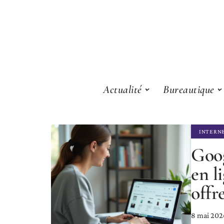
Actualité
Bureautique
INTERN
Goog
en l
offr
8 mai 202