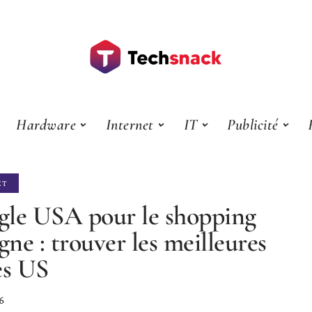
Hardware
Internet
IT
Publicité
ET
le USA pour le shopping
igne : trouver les meilleures
es US
6