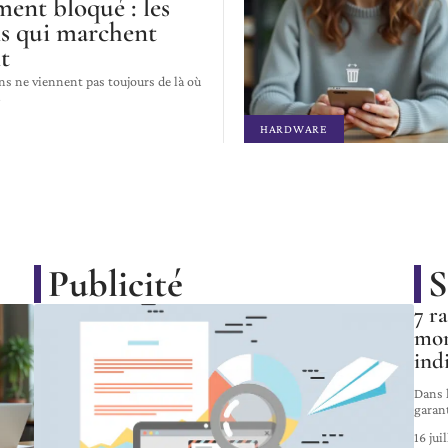
ent bloqué : les
ns qui marchent
t
ns ne viennent pas toujours de là où
…
HARDWARE
Publicité
S
7 r
mon
ind
Dans l
garan
16 jui