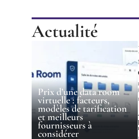
Actualité
Prix d’une data room
virtuelle : facteurs,
modèles de tarification
et meilleurs
fournisseurs à
considérer