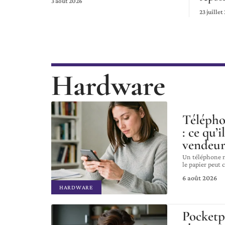
3 août 2026
23 juillet
Hardware
Télépho
: ce qu’i
vendeu
Un téléphone r
le papier peut 
6 août 2026
HARDWARE
Pocketp