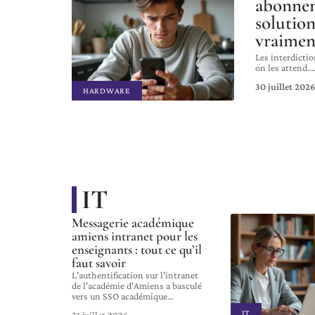
abonnem
solutio
vraimen
Les interdictio
on les attend.
30 juillet 2026
HARDWARE
IT
Messagerie académique
amiens intranet pour les
enseignants : tout ce qu’il
faut savoir
L'authentification sur l'intranet
de l'académie d'Amiens a basculé
vers un SSO académique
…
IT