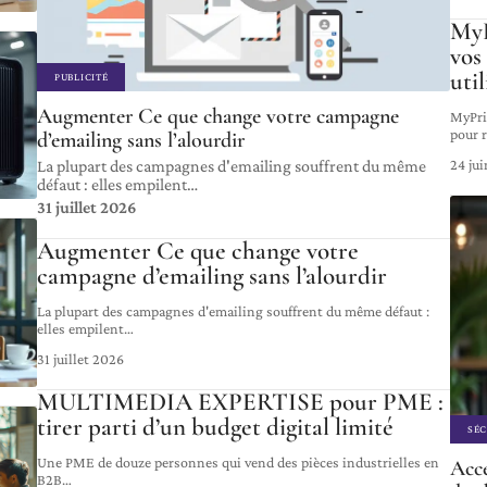
MyP
vos
util
PUBLICITÉ
Augmenter Ce que change votre campagne
MyPri
pour r
d’emailing sans l’alourdir
24 ju
La plupart des campagnes d'emailing souffrent du même
défaut : elles empilent
…
31 juillet 2026
Augmenter Ce que change votre
campagne d’emailing sans l’alourdir
La plupart des campagnes d'emailing souffrent du même défaut :
elles empilent
…
31 juillet 2026
MULTIMEDIA EXPERTISE pour PME :
tirer parti d’un budget digital limité
SÉC
Une PME de douze personnes qui vend des pièces industrielles en
Accé
B2B
…