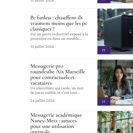
31 juillet 2026
Pc fanless : chauffent-ils
vraiment moins que les pc
classiques ?
Sur un poste industriel exposé à la
poussière ou dans un meuble
…
31 juillet 2026
IT
Messagerie pro
roundcube Aix Marseille
pour contractuels et
vacataires
Un identifiant qui tarde, un mot
de passe oublié, et c'est tout
…
24 juillet 2026
IT
Messagerie académique
Nancy-Metz : astuces
pour une utilisation
optimale