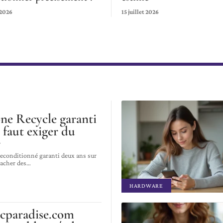
 2026
15 juillet 2026
ne Recycle garanti
l faut exiger du
r
econditionné garanti deux ans sur
cacher des
…
HARDWARE
cparadise.com