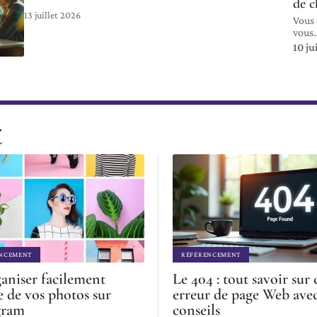
de c
13 juillet 2026
Vous 
vous
10 ju
t
NCEMENT
RÉFÉRENCEMENT
aniser facilement
Le 404 : tout savoir sur 
e de vos photos sur
erreur de page Web ave
gram
conseils