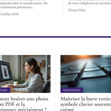
répandue dans le monde entier. De
de votre téléphone en stockan
nombreuses personnes
…
29 mai 2026
13 juillet 2026
TIQUE
BUREAUTIQUE
nt Insérer une photo
Maîtriser la barre vertic
un PDF et la
symbole clavier souvent
itionner précisément ?
estimé