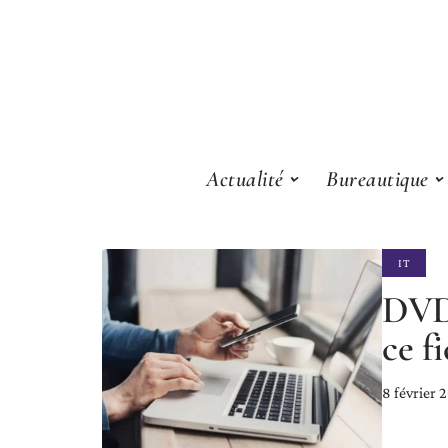
Actualité
Bureautique
IT
DVD
ce f
8 février 