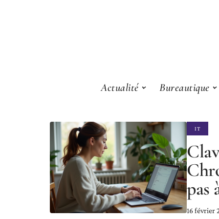
Actualité
Bureautique
IT
Clav
Chro
pas 
16 février