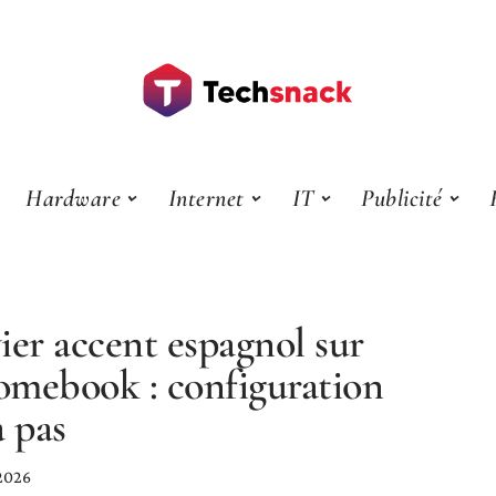
Hardware
Internet
IT
Publicité
ier accent espagnol sur
mebook : configuration
à pas
 2026